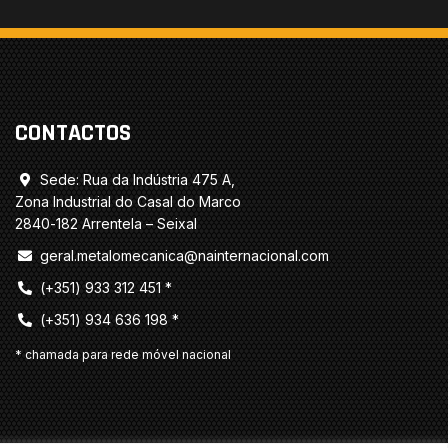
CONTACTOS
Sede: Rua da Indústria 475 A,

Zona Industrial do Casal do Marco
2840-182 Arrentela – Seixal
geral.metalomecanica@nainternacional.com

(+351) 933 312 451 *

(+351) 934 636 198 *

* chamada para rede móvel nacional