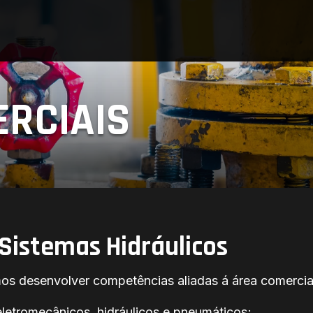
RCIAIS
Sistemas Hidráulicos
s desenvolver competências aliadas á área comercia
tromecânicos, hidráulicos e pneumáticos;