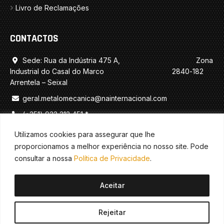
Livro de Reclamações
CONTACTOS
Sede: Rua da Indústria 475 A, Zona

Industrial do Casal do Marco 2840-182
Arrentela – Seixal
geral.metalomecanica@nainternacional.com

(+351) 933 312 451 *

(+351) 934 636 198 *

Utilizamos cookies para assegurar que lhe
proporcionamos a melhor experiência no nosso site. Pode
* chamada para rede móvel nacional
consultar a nossa
Política de Privacidade
.
Aceitar
© 2026 NA Internacional · Todos os Direitos
Rejeitar
Reservados · Desenvolvido por
SPOT Digital